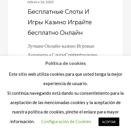
febrero 16, 2025
Казино
Бесплатные Слоты И
Играйте
бесплатно
Игры Казино Играйте
Онлайн
бесплатно Онлайн
Лучшие Онлайн-казино Игровые
Аппараты а СлотыContentполезно
Política de cookies
Faq Для новый Игроков И
постоянных Клиентов Клуба
Este sitio web utiliza cookies para que usted tenga la mejor
Vulkanотзыва…
experiencia de usuario.
Si continúa navegando está dando su consentimiento para la
aceptación de las mencionadas cookies y la aceptación de
nuestra política de cookies, pinche el enlace para mayor
información.
Configuración de Cookies
ACEPTAR