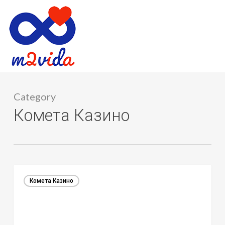
Skip
to
main
content
Category
Комета Казино
Бесплатные
Комета Казино
Слоты
И
Игры