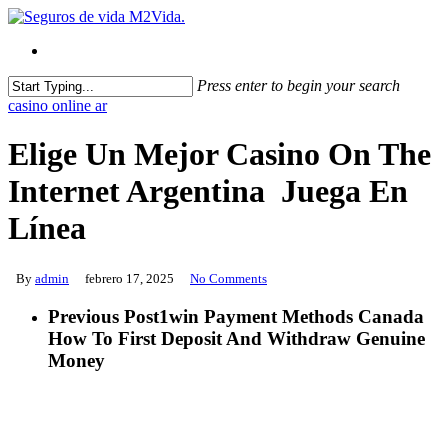
Skip
to
main
content
Press enter to begin your search
Close
casino online ar
Search
Elige Un Mejor Casino On The
Internet Argentina ️ Juega En
Línea
By
admin
febrero 17, 2025
No Comments
Previous Post
1win Payment Methods Canada
How To First Deposit And Withdraw Genuine
Money