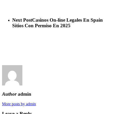
Next Post
Casinos On-line Legales En Spain
Sitios Con Permiso En 2025
Author
admin
More posts by admin
Leave a Reply