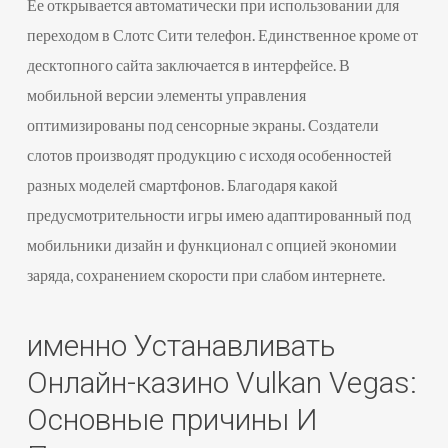
Ее открывается автоматически при использовании для
переходом в Слотс Сити телефон. Единственное кроме от
десктопного сайта заключается в интерфейсе. В
мобильной версии элементы управления
оптимизированы под сенсорные экраны. Создатели
слотов производят продукцию с исходя особенностей
разных моделей смартфонов. Благодаря какой
предусмотрительности игры имею адаптированный под
мобильники дизайн и функционал с опцией экономии
заряда, сохранением скорости при слабом интернете.
именно Устанавливать
Онлайн-казино Vulkan Vegas:
Основные причины И