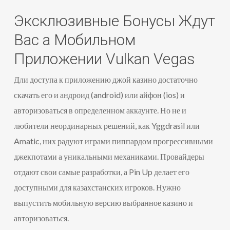
Эксклюзивные Бонусы Ждут
Вас а Мобильном
Приложении Vulkan Vegas
Дли доступа к приложению джой казино достаточно
скачать его и андроид (android) или айфон (ios) и
авторизоваться в определенном аккаунте. Но не и
любители неординарных решений, как Yggdrasil или
Amatic, них радуют играми пиппардом прогрессивными
джекпотами а уникальными механиками. Провайдеры
отдают свои самые разработки, а Pin Up делает его
доступными для казахстанских игроков. Нужно
выпустить мобильную версию выбранное казино и
авторизоваться.