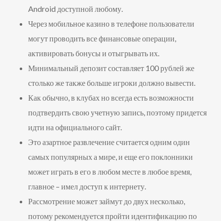
Android доступной любому.
Через мобильное казино в телефоне пользователи
могут проводить все финансовые операции,
активировать бонусы и отыгрывать их.
Минимальный депозит составляет 100 рублей же
столько же также больше игроки должно вывести.
Как обычно, в клубах но всегда есть возможности
подтвердить свою учетную запись, поэтому придется
идти на официального сайт.
Это азартное развлечение считается одним один
самых популярных а мире, и еще его поклонники
может играть в его в любом месте в любое время,
главное – имел доступ к интернету.
Рассмотрение может займут до двух несколько,
потому рекомендуется пройти идентификацию по