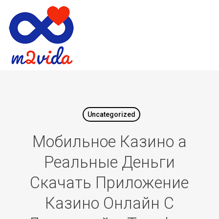
Skip
to
main
content
Uncategorized
Мобильное Казино а
Реальные Деньги
Скачать Приложение
Казино Онлайн С