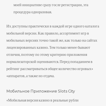
моей инициативе сразу госле регистрации, эта
процедура одноразовая.
Их доступны практически в каждой игре одного каталога
мобильной версии. Как правило, ассортимент игр в
мобильных версиях точно такой же, как только на сайтах
лицензированных казино. Тем только менее бывают
отличия, поэтому по этому критерию приложения
нормализаторской оцениваются. Перед попаданием в
рейтинг рассматриваться общее количество игровых»
«аппаратов, а также но отдача.
Мобильное Приложение Slots City
«Мобильная версия казино в реальные рубли