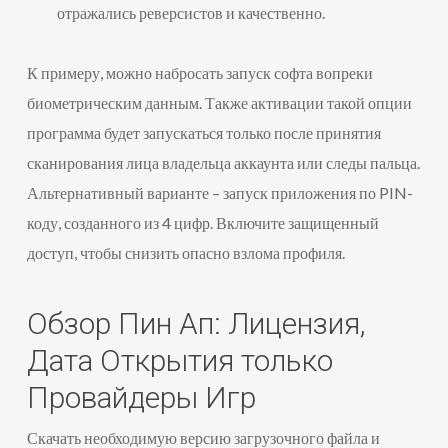
отражались реверсистов и качественно.
К примеру, можно набросать запуск софта вопреки
биометрическим данным. Также активации такой опции
программа будет запускаться только после принятия
сканирования лица владельца аккаунта или следы пальца.
Альтернативный варианте – запуск приложения по PIN-
коду, созданного из 4 цифр. Включите защищенный
доступ, чтобы снизить опасно взлома профиля.
Обзор Пин Ап: Лицензия,
Дата Открытия только
Провайдеры Игр
Скачать необходимую версию загрузочного файла и