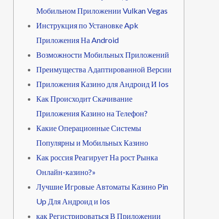
Мобильном Приложении Vulkan Vegas
Инструкция по Установке Apk
Приложения На Android
Возможности Мобильных Приложений
Преимущества Адаптированной Версии
Приложения Казино для Андроид И Ios
Как Происходит Скачивание
Приложения Казино на Телефон?
Какие Операционные Системы
Популярны и Мобильных Казино
Как россия Реагирует На рост Рынка
Онлайн-казино?»
Лучшие Игровые Автоматы Казино Pin
Up Для Андроид и Ios
как Регистрироваться В Приложении