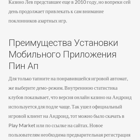
Казино Лев представшее еще в 2010 году, но вопреки сей
день продолжает привлекать к сам внимание
поклонников азартных игр.
Преимущества Установки
Мобильного Приложения
Пин Ап
Для только тапните на понравившейся игровой автомат,
же выберите демо-режим. Внутреннюю статистика
клубов показывает, что версия онлайн казино на Андроид
используется для подле чаще. Так ушел официальный
игровой клиент на Андроид, тот можно было скачать в
Play Market или по ссылке на сайтах. Новое
пользователям необходима предварительная регистрация