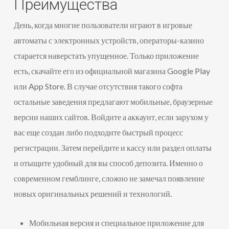
Преимущества
День, когда многие пользователи играют в игровые
автоматы с электронных устройств, операторы-казино
старается наверстать упущенное. Только приложение
есть, скачайте его из официальной магазина Google Play
или App Store. В случае отсутствия такого софта
остальные заведения предлагают мобильные, браузерные
версии наших сайтов. Войдите а аккаунт, если зарухом у
вас еще создан либо подходите быстрый процесс
регистрации. Затем перейдите и кассу или раздел оплаты
и отыщите удобный для вы способ депозита. Именно о
современном гемблинге, сложно не замечал появление
новых оригинальных решений и технологий.
Мобильная версия и специальное приложение для