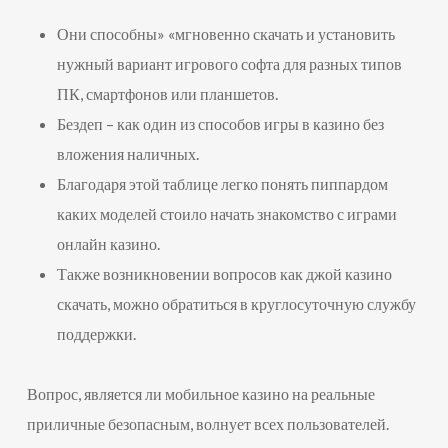
Они способны» «мгновенно скачать и установить
нужный вариант игрового софта для разных типов
ПК, смартфонов или планшетов.
Бездеп – как один из способов игры в казино без
вложения наличных.
Благодаря этой таблице легко понять пиппардом
каких моделей стоило начать знакомство с играми
онлайн казино.
Также возникновении вопросов как джой казино
скачать, можно обратиться в круглосуточную службу
поддержки.
Вопрос, является ли мобильное казино на реальные
приличные безопасным, волнует всех пользователей.