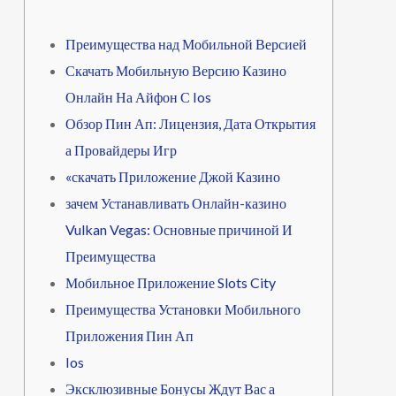
Преимущества над Мобильной Версией
Скачать Мобильную Версию Казино
Онлайн На Айфон С Ios
Обзор Пин Ап: Лицензия, Дата Открытия
а Провайдеры Игр
«скачать Приложение Джой Казино
зачем Устанавливать Онлайн-казино
Vulkan Vegas: Основные причиной И
Преимущества
Мобильное Приложение Slots City
Преимущества Установки Мобильного
Приложения Пин Ап
Ios
Эксклюзивные Бонусы Ждут Вас а