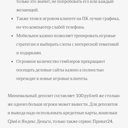
только это значит, не попробовать его или каждый
желающий.
Также этом в игровом клиенте на ПК лучше графика,
но что компьютер слабей телефона.
Мобильное казино позволяет тренировать игровые
стратегии и выбирать слоты с интересной тематикой
и подарками.
Огромное количество гемблеров прекращают
посещать деловые сайты казино а полностью
переходят в новые игровые клиенты.
Минимальный депозит составляет 100 рублей же столько
же одноиз больше игроки может вывести. Для депозитов
и вывода надо использовать кредитные карты, кошельки
Qiwi и Яндекс Деньги, только также сервис Приват24.