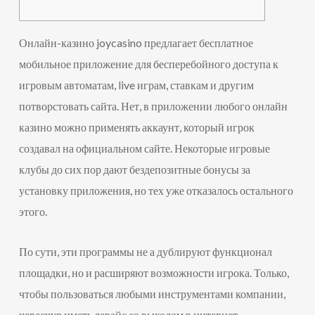
Онлайн-казино joycasino предлагает бесплатное
мобильное приложение для бесперебойного доступа к
игровым автоматам, live играм, ставкам и другим
потворстовать сайта. Нет, в приложении любого онлайн
казино можно применять аккаунт, который игрок
создавал на официальном сайте. Некоторые игровые
клубы до сих пор дают бездепозитные бонусы за
установку приложения, но тех уже отказалось остального
этого.
По сути, эти программы не а дублируют функционал
площадки, но и расширяют возможности игрока. Только,
чтобы пользоваться любыми инструментами компании,
чересчур иметь девайс со выходом в интернет.