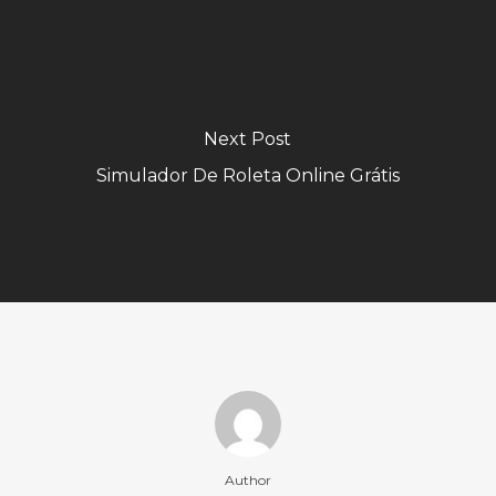
Next Post
Simulador De Roleta Online Grátis
Author