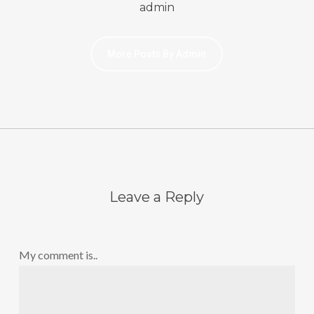
admin
More Posts By Admin
Leave a Reply
My comment is..