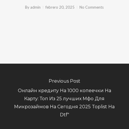
By
admin
febrero 20, 2025
No Comments
Previous Post
Онлайн кредиту На 1000 копеечки На
Карту: Топ Из 25 лучших Мфо Для
Микрозаймов На Сегодня 2025 Toplist На
Dtf"