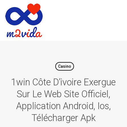
Skip
to
main
content
Casino
1win Côte D’ivoire Exergue
Sur Le Web Site Officiel,
Application Android, Ios,
Télécharger Apk