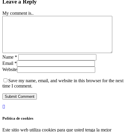
Leave a Reply
My comment is..
Name
*
Email
*
Website
Save my name, email, and website in this browser for the next
time I comment.
Política de cookies
Este sitio web utiliza cookies para que usted tenga la mejor