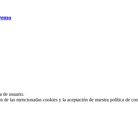
 Demo
a de usuario.
n de las mencionadas cookies y la aceptación de nuestra política de co