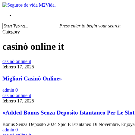
Skip
to
main
content
Press enter to begin your search
Close
Category
Search
casinò online it
Migliori
casinò online it
Casinò
febrero 17, 2025
Online»
Migliori Casinò Online»
admin
0
«Added
casinò online it
Bonus
febrero 17, 2025
Senza
Deposito
«Added Bonus Senza Deposito Istantaneo Per Le Slot
Istantaneo
Per
Bonus Senza Deposito 2024 Spid E Istantaneo Di Novembre, Enjo
Le
admin
0
Slot
«Slot