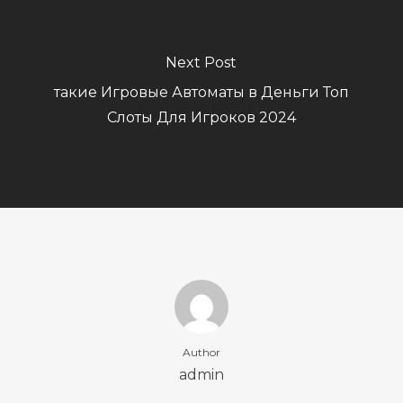
Next Post
такие Игровые Автоматы в Деньги Топ
Слоты Для Игроков 2024
Author
admin