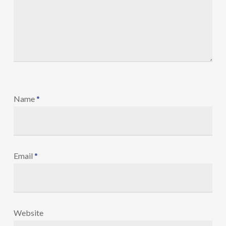
Name
*
Email
*
Website