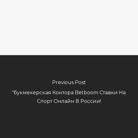
Previous Post
"букмекерская Контора Betboom Ставки На
Спорт Онлайн В России!