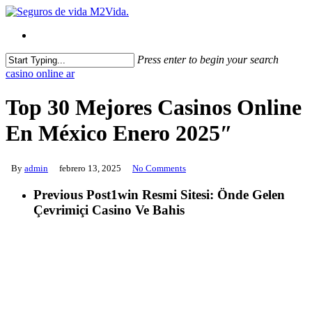
Skip
to
main
content
Press enter to begin your search
Close
casino online ar
Search
Top 30 Mejores Casinos Online
En México Enero 2025″
By
admin
febrero 13, 2025
No Comments
Previous Post
1win Resmi Sitesi: Önde Gelen
Çevrimiçi Casino Ve Bahis