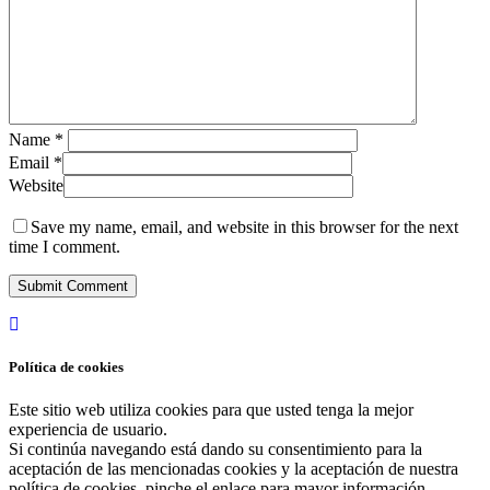
Name
*
Email
*
Website
Save my name, email, and website in this browser for the next
time I comment.
Política de cookies
Este sitio web utiliza cookies para que usted tenga la mejor
experiencia de usuario.
Si continúa navegando está dando su consentimiento para la
aceptación de las mencionadas cookies y la aceptación de nuestra
política de cookies, pinche el enlace para mayor información.