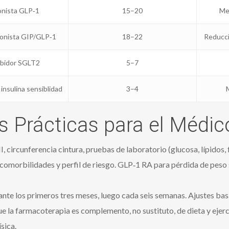
nista GLP‑1
15–20
Mej
onista GIP/GLP‑1
18–22
Reducci
ibidor SGLT2
5–7
insulina sensiblidad
3–4
M
 Prácticas para el Médico
circunferencia cintura, pruebas de laboratorio (glucosa, lípidos, f
omorbilidades y perfil de riesgo. GLP‑1 RA para pérdida de peso 
nte los primeros tres meses, luego cada seis semanas. Ajustes basa
ue la farmacoterapia es complemento, no sustituto, de dieta y eje
sica.