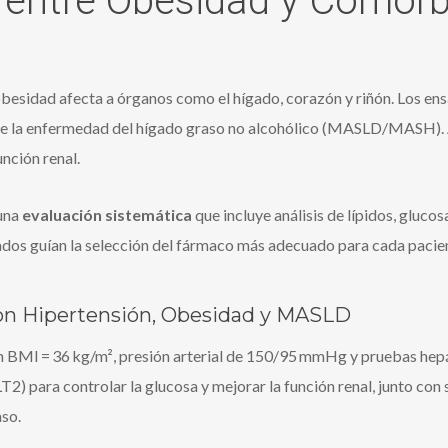
 entre Obesidad y Comorb
besidad afecta a órganos como el hígado, corazón y riñón. Los en
de la enfermedad del hígado graso no alcohólico (MASLD/MASH). 
unción renal.
 una
evaluación sistemática
que incluye análisis de lípidos, gluc
ados guían la selección del fármaco más adecuado para cada pacie
con Hipertensión, Obesidad y MASLD
BMI = 36 kg/m², presión arterial de 150/95 mmHg y pruebas hepátic
T2) para controlar la glucosa y mejorar la función renal, junto c
aso.