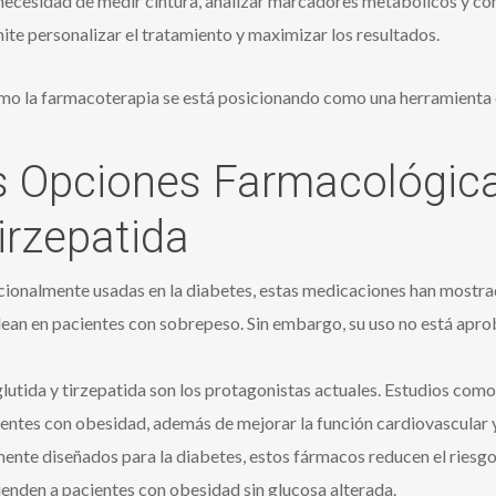
a necesidad de medir cintura, analizar marcadores metabólicos y co
ite personalizar el tratamiento y maximizar los resultados.
 la farmacoterapia se está posicionando como una herramienta cl
as Opciones Farmacológic
irzepatida
ionalmente usadas en la diabetes, estas medicaciones han mostrad
lean en pacientes con sobrepeso. Sin embargo, su uso no está apr
utida y tirzepatida son los protagonistas actuales. Estudios
entes con obesidad, además de mejorar la función cardiovascular y
ente diseñados para la diabetes, estos fármacos reducen el riesgo 
ienden a pacientes con obesidad sin glucosa alterada.