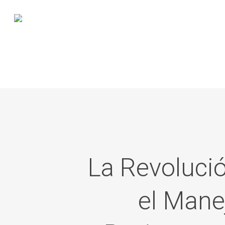
Skip
to
main
content
La Revolució
el Mane