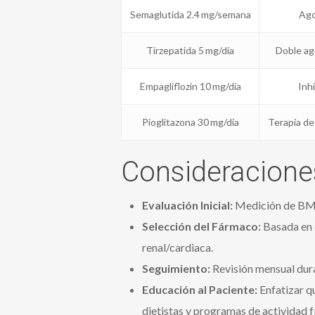
Semaglutida 2.4 mg/semana
Ago
Tirzepatida 5 mg/día
Doble ag
Empagliflozin 10 mg/día
Inh
Pioglitazona 30 mg/día
Terapia de 
Consideraciones
Evaluación Inicial:
Medición de BMI, 
Selección del Fármaco:
Basada en c
renal/cardiaca.
Seguimiento:
Revisión mensual dura
Educación al Paciente:
Enfatizar q
dietistas y programas de actividad fí