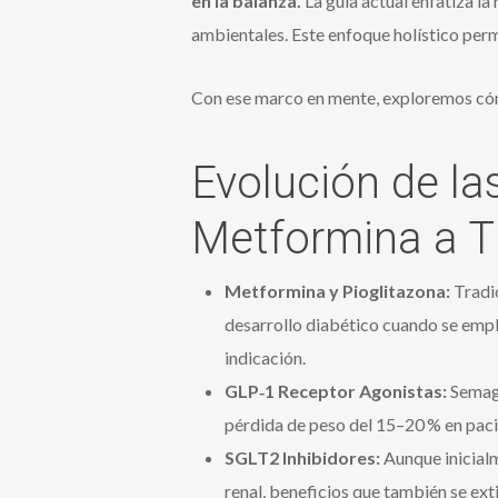
en la balanza.
La guía actual enfatiza l
ambientales. Este enfoque holístico perm
Con ese marco en mente, exploremos cómo
Evolución de l
Metformina a T
Metformina y Pioglitazona:
Tradic
desarrollo diabético cuando se emp
indicación.
GLP‑1 Receptor Agonistas:
Semagl
pérdida de peso del 15–20 % en paci
SGLT2 Inhibidores:
Aunque inicialm
renal, beneficios que también se ext